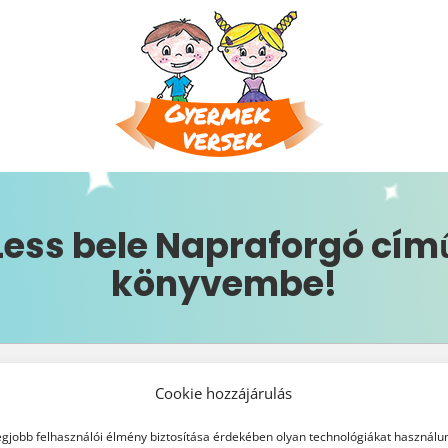
Less bele Napraforgó cím
könyvembe!
Cookie hozzájárulás
egjobb felhasználói élmény biztosítása érdekében olyan technológiákat használu