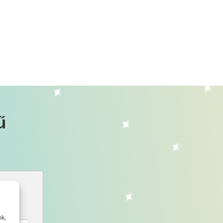
ű
nk,