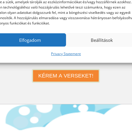
t a sütik, amelyek tárolják az eszközinformációkat és/vagy hozzáférnek azokhoz.
n technológiákhoz való hozzájárulás lehetővé teszi számunkra, hogy ezen az
alon olyan adatokat dolgozzunk fel, mint a böngészési viselkedés vagy az egyedi
nosítók. A hozzájárulás elmaradása vagy visszavonása hátrányosan befolyásolh
onyos funkciókat és funkciókat.
Elfogadom
Beállítások
fogadom az
Adatvédelmi nyilatkozatot
és hozzájárulok a
Privacy Statement
őnkénti e-mailek fogadásához!
KÉREM A VERSEKET!