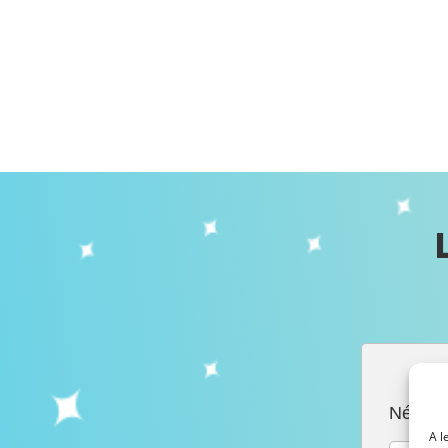
Név
A l