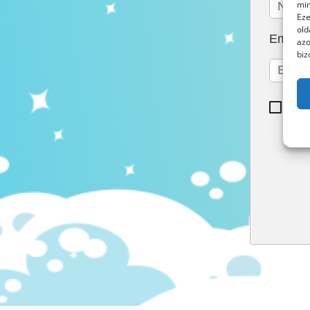
min
Eze
old
Email
azo
biz
El
id