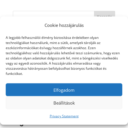
Cookie hozzájárulás
Legutóbbi bejegyzések
A legjobb felhasználói élmény biztosítása érdekében olyan
technológiákat használunk, mint a sütik, amelyek tárolják az
A gyermekversek, mondókák részletes
eszközinformációkat és/vagy hozzáférnek azokhoz. Ezen
bemutatása
technológiákhoz való hozzájárulás lehetővé teszi számunkra, hogy ezen
az oldalon olyan adatokat dolgozzunk fel, mint a böngészési viselkedés
vagy az egyedi azonosítók. A hozzájárulás elmaradása vagy
Mit tehetünk, ha hisztizik a gyerek?
visszavonása hátrányosan befolyásolhat bizonyos funkciókat és
funkciókat.
Gyermekversek, ajándékozz élményt!
Fejlesztő játékok ovisoknak
Elfogadom
Gyermekversek könyv – a versélmény
Beállítások
hatásai
Privacy Statement
Legutóbbi hozzászólások